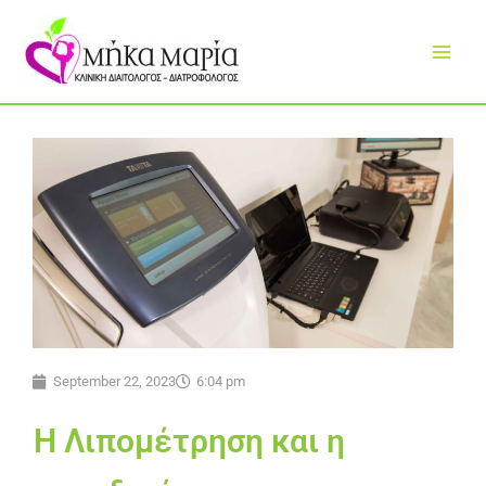
Skip
to
content
September 22, 2023
6:04 pm
Η Λιπομέτρηση και η